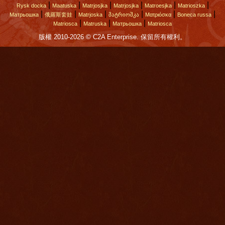
|
|
|
|
|
|
Rysk docka
Maatuska
Matrjosjka
Matrjosjka
Matroesjka
Matrioszka
|
|
|
|
|
|
Матрьошка
俄羅斯套娃
Matrjoska
მატრიოშკა
Ματριόσκα
Boneca russa
|
|
|
Matriosca
Matruska
Матрьошка
Matriosca
版權 2010-2026 © C2A Enterprise. 保留所有權利。