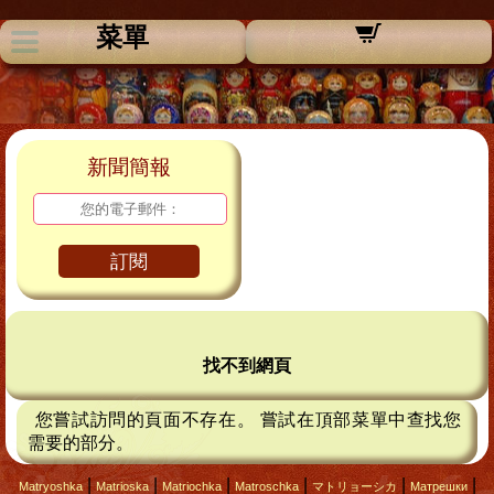
菜單
新聞簡報
訂閱
找不到網頁
您嘗試訪問的頁面不存在。 嘗試在頂部菜單中查找您
需要的部分。
|
|
|
|
|
|
Matryoshka
Matrioska
Matriochka
Matroschka
マトリョーシカ
Матрешки