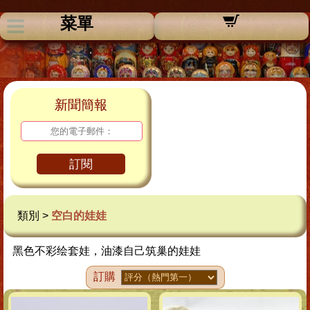
菜單
新聞簡報
訂閱
類別 >
空白的娃娃
黑色不彩绘套娃，油漆自己筑巢的娃娃
訂購