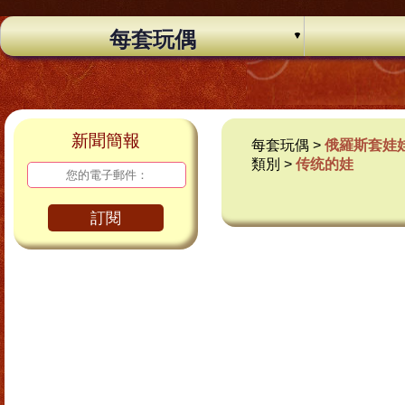
每套玩偶
新聞簡報
每套玩偶 >
俄羅斯套娃
類別 >
传统的娃
訂閱