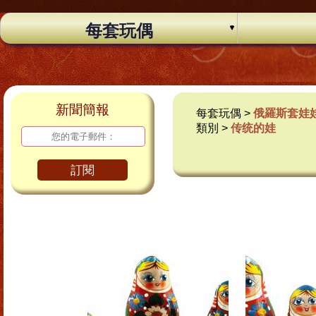
每套玩偶
新聞簡報
每套玩偶 >
俄羅斯套娃
類別 >
传统的娃
訂閱