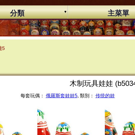
分類
主菜單
娃5
木制玩具娃娃 (b5034
每套玩偶：
俄羅斯套娃娃5
, 類別：
传统的娃