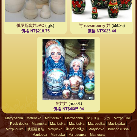
俄罗斯套娃5PC
(rglx)
与 rowanberry 娃
(b5026)
價格 NT$218.75
價格 NT$623.44
冬娃娃
(rrdo01)
價格 NT$4685.94
|
|
|
|
|
|
Matryoshka
Matrioska
Matriochka
Matroschka
マトリョーシカ
Матрешки
|
|
|
|
|
|
Rysk docka
Maatuska
Matrjosjka
Matrjosjka
Matroesjka
Matrioszka
|
|
|
|
|
|
Матрьошка
俄羅斯套娃
Matrjoska
მატრიოშკა
Ματριόσκα
Boneca russa
|
|
|
Matriosca
Matruska
Матрьошка
Matriosca