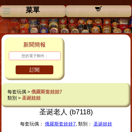
菜單
新聞簡報
訂閱
每套玩偶 >
俄羅斯套娃娃7
類別 >
圣诞娃娃
圣诞老人 (b7118)
每套玩偶：
俄羅斯套娃娃7
, 類別：
圣诞娃娃