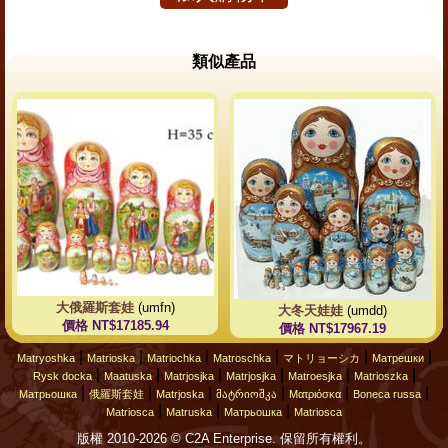
類似產品
大俄羅斯套娃
(umfn)
大冬天娃娃
(umdd)
價格 NT$17185.94
價格 NT$17967.19
|
|
|
|
|
|
Matryoshka
Matrioska
Matriochka
Matroschka
マトリョーシカ
Матрешки
|
|
|
|
|
|
Rysk docka
Maatuska
Matrjosjka
Matrjosjka
Matroesjka
Matrioszka
|
|
|
|
|
|
Матрьошка
俄羅斯套娃
Matrjoska
მატრიოშკა
Ματριόσκα
Boneca russa
|
|
|
Matriosca
Matruska
Матрьошка
Matriosca
版權 2010-2026 © C2A Enterprise. 保留所有權利。