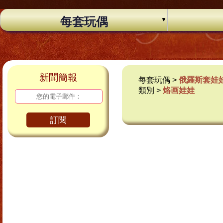
每套玩偶
新聞簡報
每套玩偶 >
俄羅斯套娃
類別 >
烙画娃娃
訂閱