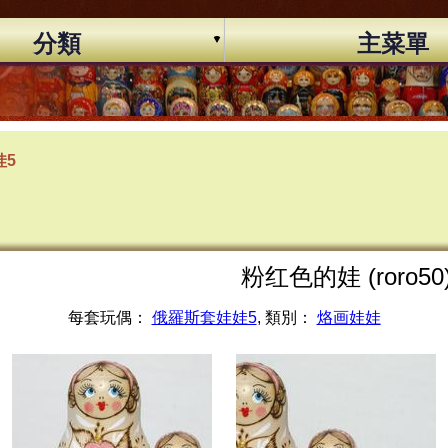
分類
主菜單
娃5
粉红色的娃 (roro50
每套玩偶：
俄羅斯套娃娃5
, 類別：
烙画娃娃