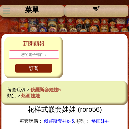
菜單
新聞簡報
訂閱
每套玩偶 >
俄羅斯套娃娃5
類別 >
烙画娃娃
花样式嵌套娃娃 (roro56)
每套玩偶：
俄羅斯套娃娃5
, 類別：
烙画娃娃