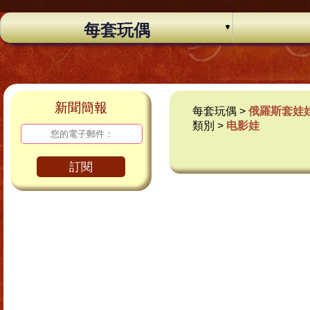
每套玩偶
新聞簡報
每套玩偶 >
俄羅斯套娃
類別 >
电影娃
訂閱