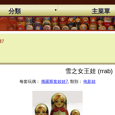
分類
主菜單
娃7
雪之女王娃 (rrab)
每套玩偶：
俄羅斯套娃娃7
, 類別：
电影娃