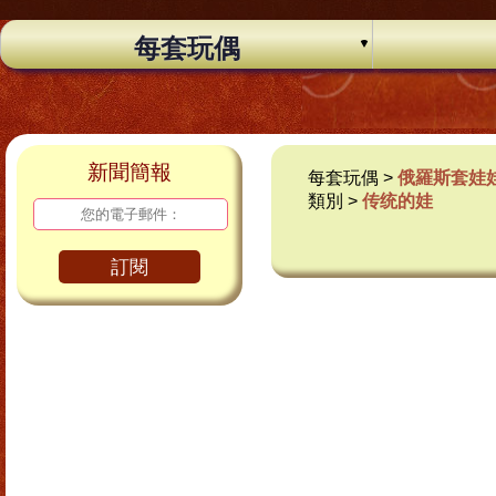
每套玩偶
新聞簡報
每套玩偶 >
俄羅斯套娃
類別 >
传统的娃
訂閱