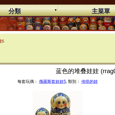
分類
主菜單
娃5
蓝色的堆叠娃娃 (rrag0
每套玩偶：
俄羅斯套娃娃5
, 類別：
传统的娃