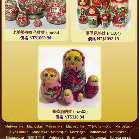
老婆婆在红色娃娃
(rrer05)
夏季风格娃
(rrcx04)
價格 NT$1060.94
價格 NT$1092.19
葡萄酒的娃
(rrcw03)
價格 NT$310.94
|
|
|
|
|
|
Matryoshka
Matrioska
Matriochka
Matroschka
マトリョーシカ
Матрешки
|
|
|
|
|
|
Rysk docka
Maatuska
Matrjosjka
Matrjosjka
Matroesjka
Matrioszka
|
|
|
|
|
|
Матрьошка
俄羅斯套娃
Matrjoska
მატრიოშკა
Ματριόσκα
Boneca russa