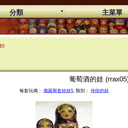
分類
主菜單
娃5
葡萄酒的娃 (rrax05
每套玩偶：
俄羅斯套娃娃5
, 類別：
传统的娃