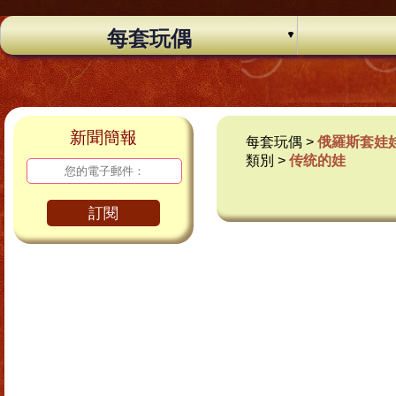
每套玩偶
新聞簡報
每套玩偶 >
俄羅斯套娃
類別 >
传统的娃
訂閱