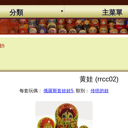
分類
主菜單
娃5
黄娃 (rrcc02)
每套玩偶：
俄羅斯套娃娃5
, 類別：
传统的娃