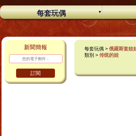
每套玩偶
新聞簡報
每套玩偶 >
俄羅斯套娃
類別 >
传统的娃
訂閱