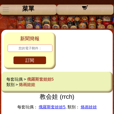
菜單
新聞簡報
訂閱
每套玩偶 >
俄羅斯套娃娃5
類別 >
烙画娃娃
教会娃 (rrch)
每套玩偶：
俄羅斯套娃娃5
, 類別：
烙画娃娃