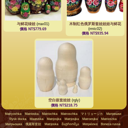
与鲜花绿娃
(rrax01)
木制红色俄罗斯套娃娃娃与鲜花
(rmtc02)
價格 NT$779.69
價格 NT$935.94
空白嵌套娃娃
(rgly)
價格 NT$218.75
|
|
|
|
|
|
Matryoshka
Matrioska
Matriochka
Matroschka
マトリョーシカ
Матрешки
|
|
|
|
|
|
Rysk docka
Maatuska
Matrjosjka
Matrjosjka
Matroesjka
Matrioszka
|
|
|
|
|
|
Матрьошка
俄羅斯套娃
Matrjoska
მატრიოშკა
Ματριόσκα
Boneca russa