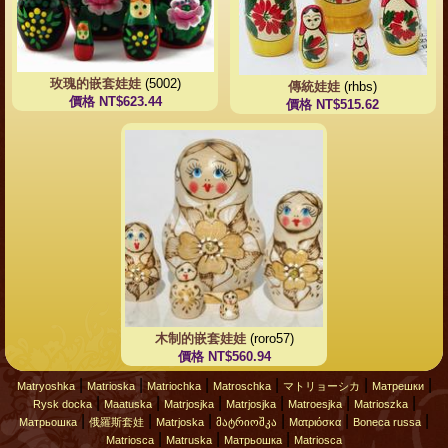
玫瑰的嵌套娃娃
(5002)
傳統娃娃
(rhbs)
價格 NT$623.44
價格 NT$515.62
木制的嵌套娃娃
(roro57)
價格 NT$560.94
|
|
|
|
|
|
Matryoshka
Matrioska
Matriochka
Matroschka
マトリョーシカ
Матрешки
|
|
|
|
|
|
Rysk docka
Maatuska
Matrjosjka
Matrjosjka
Matroesjka
Matrioszka
|
|
|
|
|
|
Матрьошка
俄羅斯套娃
Matrjoska
მატრიოშკა
Ματριόσκα
Boneca russa
|
|
|
Matriosca
Matruska
Матрьошка
Matriosca