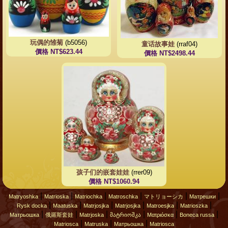
玩偶的雏菊
(b5056)
童话故事娃
(rraf04)
價格 NT$623.44
價格 NT$2498.44
孩子们的嵌套娃娃
(rrer09)
價格 NT$1060.94
|
|
|
|
|
|
Matryoshka
Matrioska
Matriochka
Matroschka
マトリョーシカ
Матрешки
|
|
|
|
|
|
Rysk docka
Maatuska
Matrjosjka
Matrjosjka
Matroesjka
Matrioszka
|
|
|
|
|
|
Матрьошка
俄羅斯套娃
Matrjoska
მატრიოშკა
Ματριόσκα
Boneca russa
|
|
|
Matriosca
Matruska
Матрьошка
Matriosca