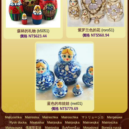
紫罗兰色的花
(roro51)
森林的礼物
(b5051)
價格 NT$560.94
價格 NT$623.44
蓝色的布娃娃
(rret01)
價格 NT$779.69
|
|
|
|
|
|
Matryoshka
Matrioska
Matriochka
Matroschka
マトリョーシカ
Матрешки
|
|
|
|
|
|
Rysk docka
Maatuska
Matrjosjka
Matrjosjka
Matroesjka
Matrioszka
|
|
|
|
|
|
Матрьошка
俄羅斯套娃
Matrjoska
მატრიოშკა
Ματριόσκα
Boneca russa