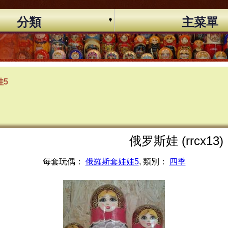
分類
主菜單
娃5
俄罗斯娃 (rrcx13)
每套玩偶：
俄羅斯套娃娃5
, 類別：
四季