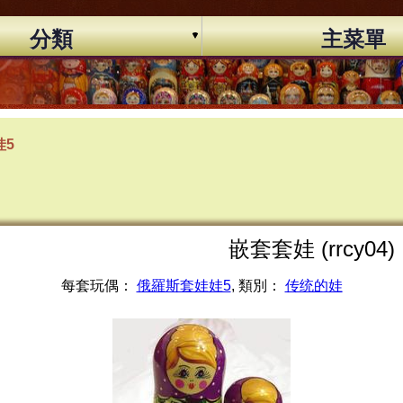
分類
主菜單
娃5
嵌套套娃 (rrcy04)
每套玩偶：
俄羅斯套娃娃5
, 類別：
传统的娃