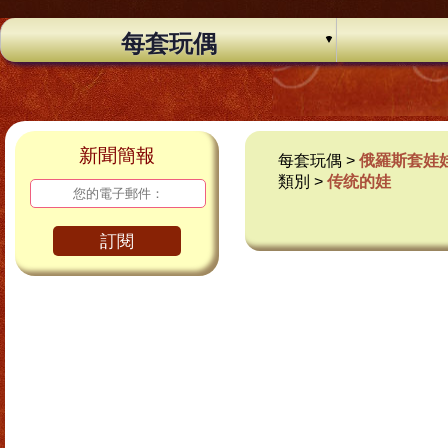
每套玩偶
新聞簡報
每套玩偶 >
俄羅斯套娃
類別 >
传统的娃
訂閱