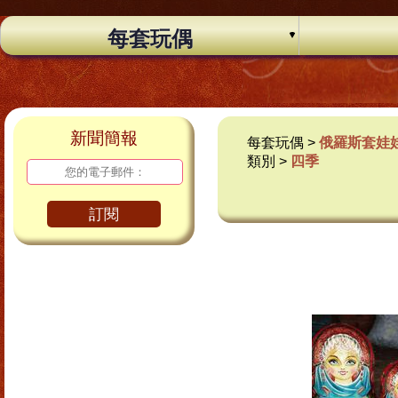
每套玩偶
新聞簡報
每套玩偶 >
俄羅斯套娃娃
類別 >
四季
訂閱