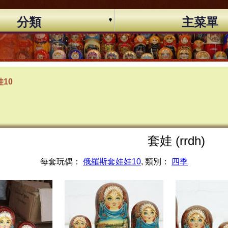
分類
主菜單
10
套娃 (rrdh)
每套玩偶：
俄羅斯套娃娃10
, 類別：
四季