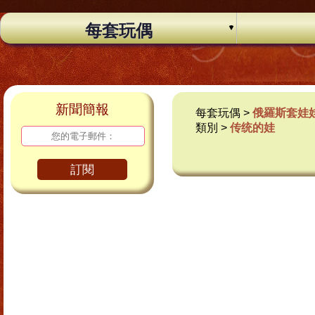
每套玩偶
新聞簡報
每套玩偶 >
俄羅斯套娃
類別 >
传统的娃
訂閱