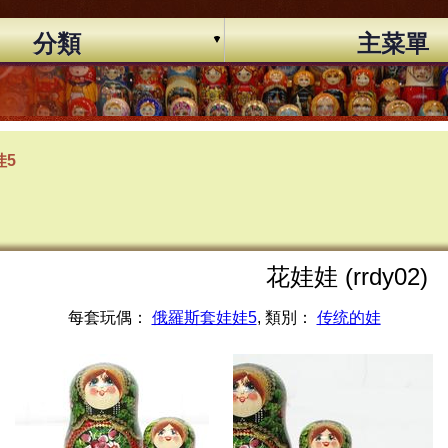
分類
主菜單
娃5
花娃娃 (rrdy02)
每套玩偶：
俄羅斯套娃娃5
, 類別：
传统的娃