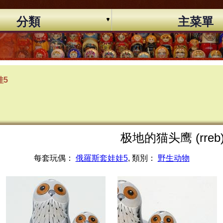
分類
主菜單
娃5
极地的猫头鹰 (rreb
每套玩偶：
俄羅斯套娃娃5
, 類別：
野生动物