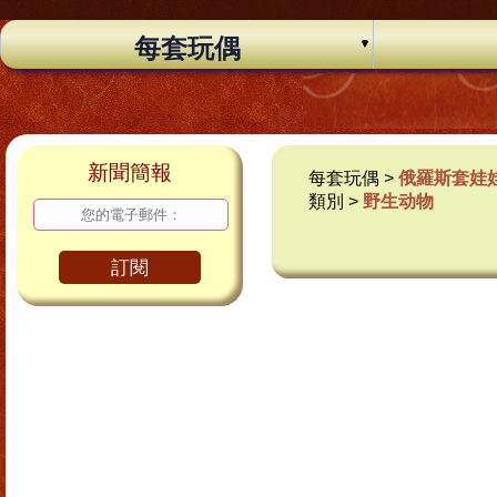
每套玩偶
新聞簡報
每套玩偶 >
俄羅斯套娃
類別 >
野生动物
訂閱