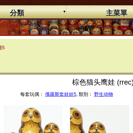
分類
主菜單
娃5
棕色猫头鹰娃 (rrec
每套玩偶：
俄羅斯套娃娃5
, 類別：
野生动物