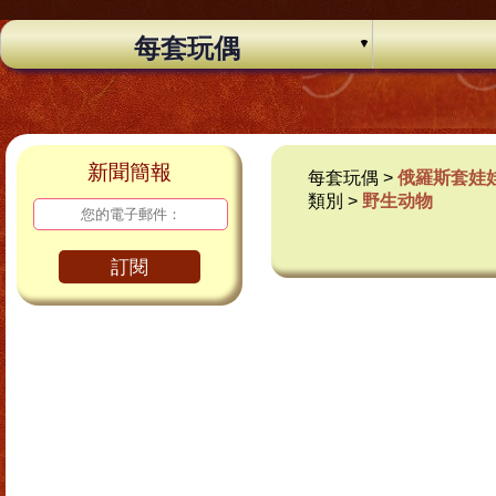
每套玩偶
新聞簡報
每套玩偶 >
俄羅斯套娃
類別 >
野生动物
訂閱