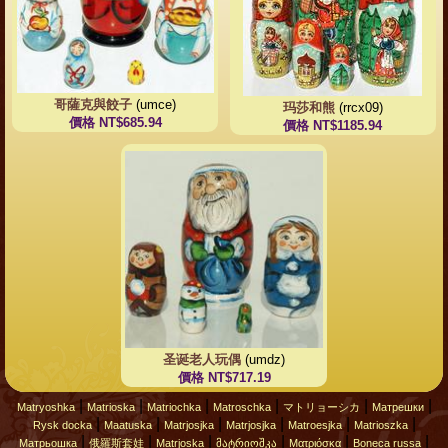
哥薩克與餃子
(umce)
玛莎和熊
(rrcx09)
價格 NT$685.94
價格 NT$1185.94
圣诞老人玩偶
(umdz)
價格 NT$717.19
|
|
|
|
|
|
Matryoshka
Matrioska
Matriochka
Matroschka
マトリョーシカ
Матрешки
|
|
|
|
|
|
Rysk docka
Maatuska
Matrjosjka
Matrjosjka
Matroesjka
Matrioszka
|
|
|
|
|
|
Матрьошка
俄羅斯套娃
Matrjoska
მატრიოშკა
Ματριόσκα
Boneca russa