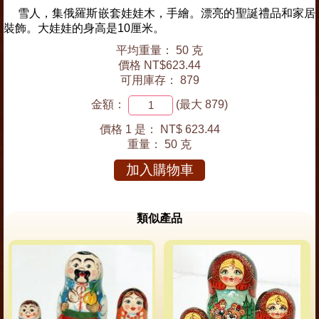
雪人，集俄羅斯嵌套娃娃木，手繪。漂亮的聖誕禮品和家居
裝飾。大娃娃的身高是10厘米。
平均重量： 50 克
價格 NT$623.44
可用庫存： 879
金額：
(最大 879)
價格 1 是：
NT$ 623.44
重量：
50 克
加入購物車
類似產品