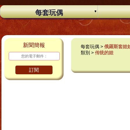
每套玩偶
新聞簡報
每套玩偶 >
俄羅斯套娃
類別 >
传统的娃
訂閱