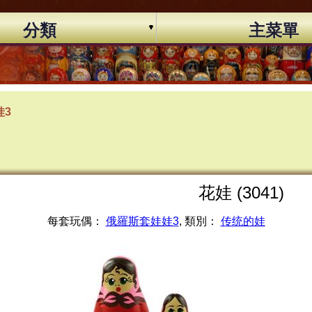
分類
主菜單
娃3
花娃 (3041)
每套玩偶：
俄羅斯套娃娃3
, 類別：
传统的娃