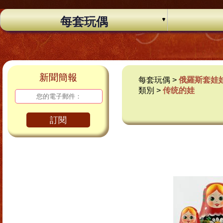
每套玩偶
新聞簡報
每套玩偶 >
俄羅斯套娃
類別 >
传统的娃
訂閱