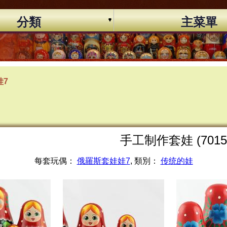
分類
主菜單
娃7
手工制作套娃 (7015
每套玩偶：
俄羅斯套娃娃7
, 類別：
传统的娃