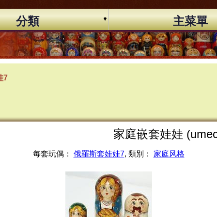
分類
主菜單
娃7
家庭嵌套娃娃 (umec
每套玩偶：
俄羅斯套娃娃7
, 類別：
家庭风格