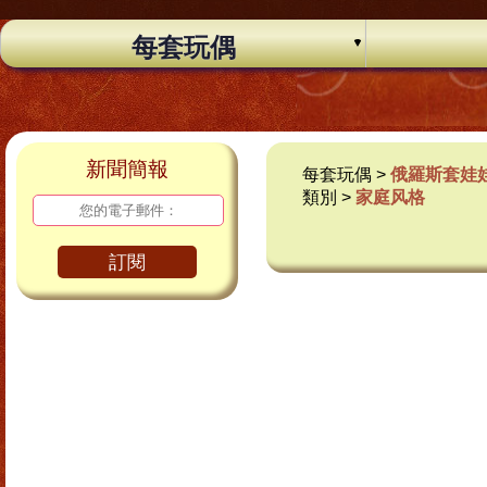
每套玩偶
新聞簡報
每套玩偶 >
俄羅斯套娃
類別 >
家庭风格
訂閱