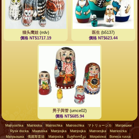
猫头鹰娃
(rrdv)
医生
(b5137)
價格 NT$1717.19
價格 NT$623.44
男子與管
(umce02)
價格 NT$685.94
|
|
|
|
|
|
Matryoshka
Matrioska
Matriochka
Matroschka
マトリョーシカ
Матрешки
|
|
|
|
|
|
Rysk docka
Maatuska
Matrjosjka
Matrjosjka
Matroesjka
Matrioszka
|
|
|
|
|
|
Матрьошка
俄羅斯套娃
Matrjoska
მატრიოშკა
Ματριόσκα
Boneca russa