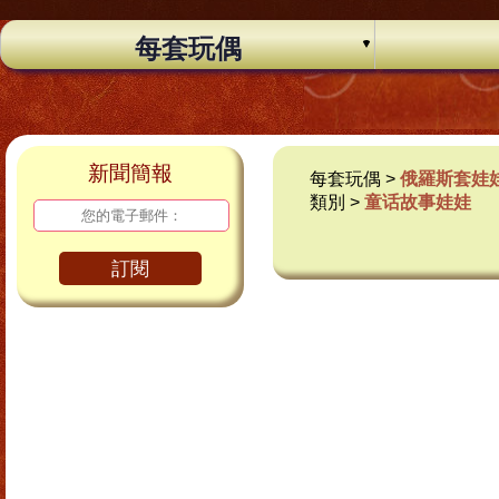
每套玩偶
新聞簡報
每套玩偶 >
俄羅斯套娃
類別 >
童话故事娃娃
訂閱