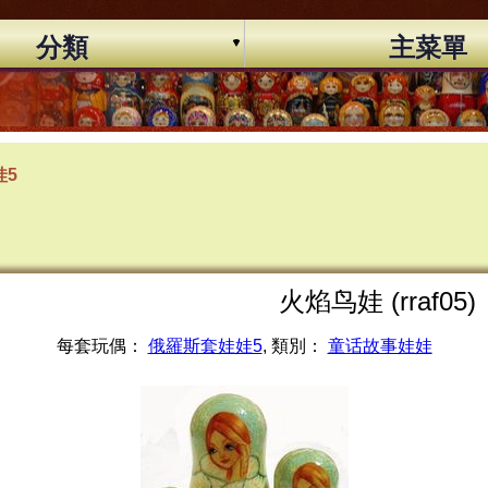
分類
主菜單
娃5
火焰鸟娃 (rraf05)
每套玩偶：
俄羅斯套娃娃5
, 類別：
童话故事娃娃