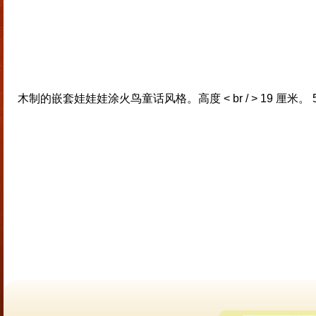
木制的嵌套娃娃娃涂火鸟童话风格。高度 < br / > 19 厘米。 5