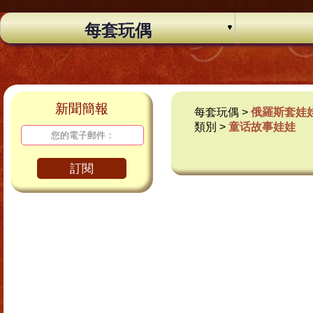
每套玩偶
新聞簡報
每套玩偶 >
俄羅斯套娃
類別 >
童话故事娃娃
訂閱