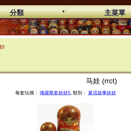
分類
主菜單
娃5
马娃 (rrct)
每套玩偶：
俄羅斯套娃娃5
, 類別：
童话故事娃娃