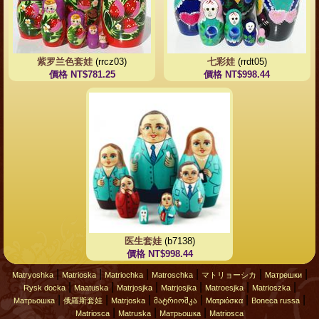
紫罗兰色套娃
(rrcz03)
七彩娃
(rrdt05)
價格 NT$781.25
價格 NT$998.44
医生套娃
(b7138)
價格 NT$998.44
|
|
|
|
|
|
Matryoshka
Matrioska
Matriochka
Matroschka
マトリョーシカ
Матрешки
|
|
|
|
|
|
Rysk docka
Maatuska
Matrjosjka
Matrjosjka
Matroesjka
Matrioszka
|
|
|
|
|
|
Матрьошка
俄羅斯套娃
Matrjoska
მატრიოშკა
Ματριόσκα
Boneca russa
|
|
|
Matriosca
Matruska
Матрьошка
Matriosca