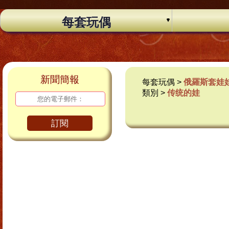
每套玩偶
新聞簡報
每套玩偶 >
俄羅斯套娃
類別 >
传统的娃
訂閱