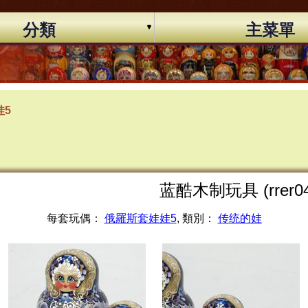
分類
主菜單
娃5
蓝酷木制玩具 (rrer04
每套玩偶：
俄羅斯套娃娃5
, 類別：
传统的娃