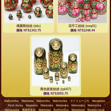
俄羅斯娃娃
(rbls)
花手工娃娃
(rreq01)
價格 NT$1343.75
價格 NT$1248.44
黑色嵌套娃娃
(rpkl07)
價格 NT$3093.75
|
|
|
|
|
|
Matryoshka
Matrioska
Matriochka
Matroschka
マトリョーシカ
Матрешки
|
|
|
|
|
|
Rysk docka
Maatuska
Matrjosjka
Matrjosjka
Matroesjka
Matrioszka
|
|
|
|
|
|
Матрьошка
俄羅斯套娃
Matrjoska
მატრიოშკა
Ματριόσκα
Boneca russa